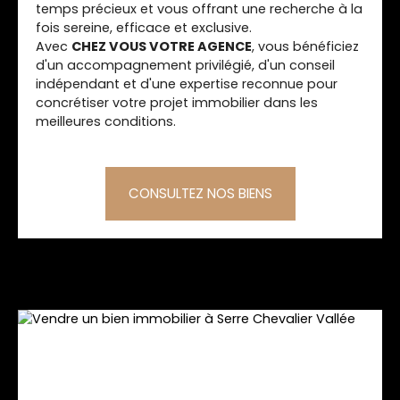
temps précieux et vous offrant une recherche à la
WC • Cuisine équipée • Terrasse en bois • Jardin
fois sereine, efficace et exclusive.
paysager • Stationnement intérieur et extérieur •
Avec
CHEZ VOUS VOTRE AGENCE
, vous bénéficiez
Chauffage individuel • Fort potentiel de rentabilité
d'un accompagnement privilégié, d'un conseil
locative Certaines propriétés séduisent par leur
indépendant et d'une expertise reconnue pour
architecture, d'autres par leur emplacement.
concrétiser votre projet immobilier dans les
Celle-ci possède un atout supplémentaire : elle
meilleures conditions.
offre la liberté de choisir entre un cadre de vie
privilégié, un investissement rentable… ou les deux
à la fois. Chez Vous, Votre Agence vous invite à
découvrir cette opportunité rare lors d'une visite
CONSULTEZ NOS BIENS
privée.