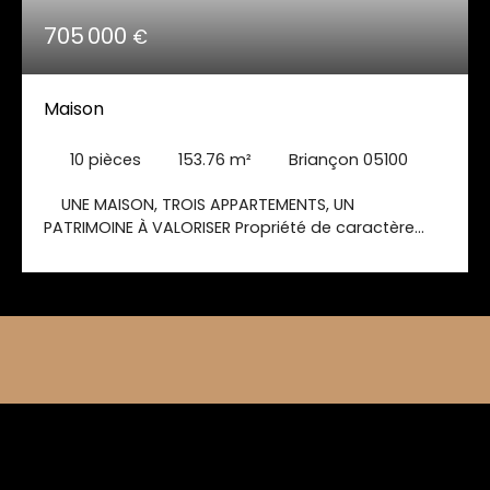
705 000
€
Maison
10
pièces
153.76
m²
Briançon 05100
UNE MAISON, TROIS APPARTEMENTS, UN
PATRIMOINE À VALORISER Propriété de caractère
offrant un fort potentiel locatif au cœur de
Briançon Résidence familiale • Investissement
immobilier • Revenus locatifs • Un bien aux
multiples possibilités Chez Vous, Votre Agence
vous propose une propriété particulièrement rare
sur le marché briançonnais, alliant confort de vie,
patrimoine et performance locative. Implantée
sur un agréable terrain arboré d'environ 600 m²,
cette maison individuelle développe 153,76 m²
habitables répartis sur trois niveaux. Sa
configuration actuelle en trois appartements