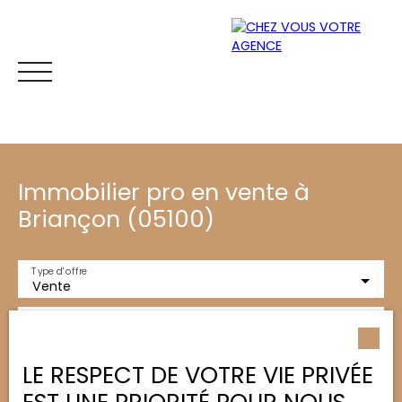
Immobilier pro en vente à
Briançon (05100)
Type d'offre
Vente
ACCUEIL
ACHETER
ESTIMER
VENDRE
BLOG
CONT
Type de bien
Immobilier Pro
Localisation
LE RESPECT DE VOTRE VIE PRIVÉE
Briançon (05100)
Espace
Mes
ESTIMATI
propriétaire
favoris
ON