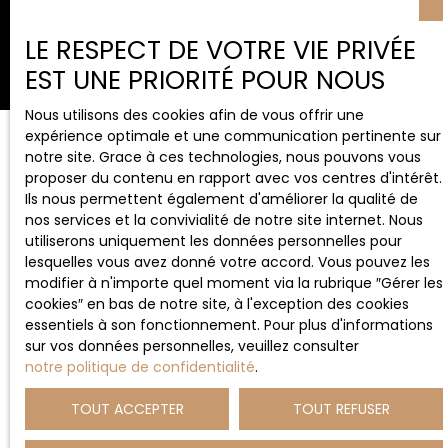
confidentielles
LE RESPECT DE VOTRE VIE PRIVÉE
EST UNE PRIORITÉ POUR NOUS
Nous utilisons des cookies afin de vous offrir une
expérience optimale et une communication pertinente sur
notre site. Grace à ces technologies, nous pouvons vous
proposer du contenu en rapport avec vos centres d'intérêt.
Bénéficiez d'un service
Ils nous permettent également d'améliorer la qualité de
nos services et la convivialité de notre site internet. Nous
complet et d'un
utiliserons uniquement les données personnelles pour
accompagnement sur-
lesquelles vous avez donné votre accord. Vous pouvez les
modifier à n'importe quel moment via la rubrique ″Gérer les
mesure,
cookies″ en bas de notre site, à l'exception des cookies
tout
au long du processus de
essentiels à son fonctionnement. Pour plus d'informations
sur vos données personnelles, veuillez consulter
vente
notre politique de confidentialité
.
TOUT ACCEPTER
TOUT REFUSER
CHEZ VOUS VOTRE AGENCE
ne se limite pas à une simple
estimation immobilière minutieuse
. Notre entreprise