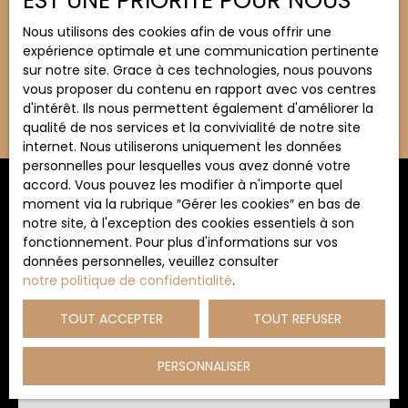
EST UNE PRIORITÉ POUR NOUS
Budget max (€)
Nous utilisons des cookies afin de vous offrir une
expérience optimale et une communication pertinente
Surface min (m²)
sur notre site. Grace à ces technologies, nous pouvons
vous proposer du contenu en rapport avec vos centres
d'intérêt. Ils nous permettent également d'améliorer la
Rechercher
qualité de nos services et la convivialité de notre site
internet. Nous utiliserons uniquement les données
personnelles pour lesquelles vous avez donné votre
accord. Vous pouvez les modifier à n'importe quel
Trier par
moment via la rubrique ″Gérer les cookies″ en bas de
ALERTE MAIL
Pertinence
notre site, à l'exception des cookies essentiels à son
fonctionnement. Pour plus d'informations sur vos
données personnelles, veuillez consulter
notre politique de confidentialité
.
TOUT ACCEPTER
TOUT REFUSER
PERSONNALISER