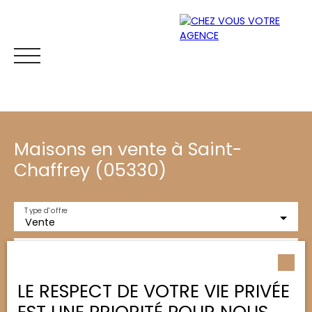
Maisons en vente à Saint-
Chaffrey (05330)
Type d'offre
Vente
ACCUEIL
ACHETER
ESTIMER
VENDRE
BLOG
CONT
Type de bien
Maison
Localisation
LE RESPECT DE VOTRE VIE PRIVÉE
Saint-Chaffrey (05330)
Espace
Mes
ESTIMATI
propriétaire
favoris
ON