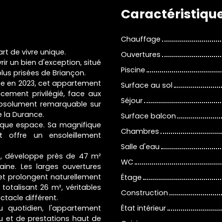
Caractéristiqu
Chauffage
rt de vivre unique.
Ouvertures
r un bien d'exception, situé
Piscine
plus prisées de Briançon.
rée en 2023, cet appartement
Surface au sol
cement privilégié, face aux
Séjour
absolument remarquable sur
e la Durance.
Surface balcon
chaque espace. Sa magnifique
Chambres
 offre un ensoleillement
Salle d'eau
nt, développe près de 47 m²
WC
ne. Les larges ouvertures
r et prolongent naturellement
Étage
totalisant 26 m², véritables
Construction
ctacle différent.
 quotidien, l'appartement
État intérieur
u et de prestations haut de