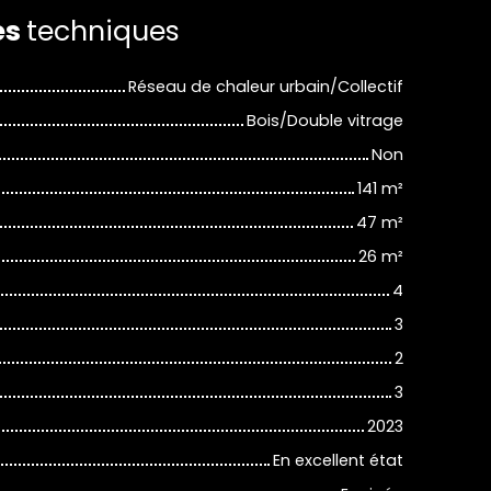
es
techniques
Réseau de chaleur urbain/Collectif
Bois/Double vitrage
Non
141
m²
47
m²
26
m²
4
3
2
3
2023
En excellent état