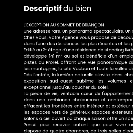
Descriptif
du bien
L'EXCEPTION AU SOMMET DE BRIANÇON
Une adresse rare. Un panorama spectaculaire. Un a
Chez Vous, Votre Agence vous propose de découvri
dans l'une des résidences les plus récentes et les 
Édifié au 3ᵉ étage d'une résidence de standing liv
développe 141 m² au sol et bénéficie d'un empla
pistes du Prorel, offrant une vue panoramique 
les montagnes, la cité Vauban et toute la vallée d
Dès l'entrée, la lumière naturelle s'invite dans 
exposition sud-ouest sublime les volumes et
exceptionnel jusqu'au coucher du soleil.
La pièce de vie, véritable cœur de l'apparteme
dans une ambiance chaleureuse et contemporai
effacent les frontières entre intérieur et extérieu
les espaces vers de généreux espaces extérieurs 
salons à ciel ouvert où chaque saison offre un spe
Pensé pour recevoir autant que pour vivre au
dispose de quatre chambres, de trois salles d'ea