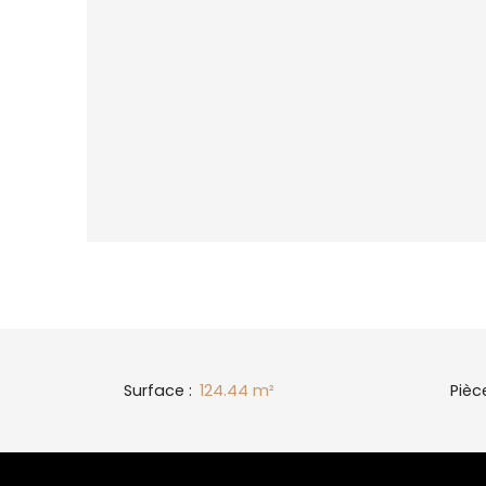
Surface
:
124.44
m²
Pièc